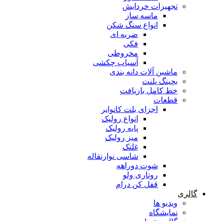
تجهیزات خردایش
ماسه ساز
انواع سنگ شکن
ضربه ای
فکی
مخروطی
آسیاب چکشی
ماشین آلات دانه بندی
بچینگ پلنت
خط کامل بازیافت
قطعات
اجزای بلت کانوایر
انواع رولیک
پایه رولیک
میز رولیک
غلتک
شاسی نوارنقاله
شوت دوراهه
روتاری ولو
قفل کن درام
گالری
ویدیو ها
نمایشگاه