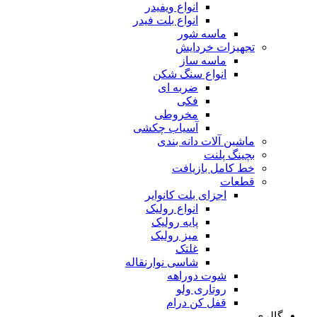
انواع ویفیدر
انواع بلت فیدر
ماسه شور
تجهیزات خردایش
ماسه ساز
انواع سنگ شکن
ضربه ای
فکی
مخروطی
آسیاب چکشی
ماشین آلات دانه بندی
بچینگ پلنت
خط کامل بازیافت
قطعات
اجزای بلت کانوایر
انواع رولیک
پایه رولیک
میز رولیک
غلتک
شاسی نوارنقاله
شوت دوراهه
روتاری ولو
قفل کن درام
گالری