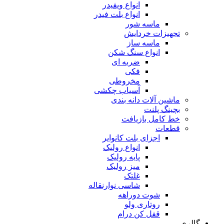
انواع ویفیدر
انواع بلت فیدر
ماسه شور
تجهیزات خردایش
ماسه ساز
انواع سنگ شکن
ضربه ای
فکی
مخروطی
آسیاب چکشی
ماشین آلات دانه بندی
بچینگ پلنت
خط کامل بازیافت
قطعات
اجزای بلت کانوایر
انواع رولیک
پایه رولیک
میز رولیک
غلتک
شاسی نوارنقاله
شوت دوراهه
روتاری ولو
قفل کن درام
گالری