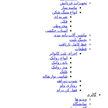
تجهیزات خردایش
ماسه ساز
انواع سنگ شکن
ضربه ای
فکی
مخروطی
آسیاب چکشی
ماشین آلات دانه بندی
بچینگ پلنت
خط کامل بازیافت
قطعات
اجزای بلت کانوایر
انواع رولیک
پایه رولیک
میز رولیک
غلتک
شاسی نوارنقاله
شوت دوراهه
روتاری ولو
قفل کن درام
گالری
ویدیو ها
نمایشگاه