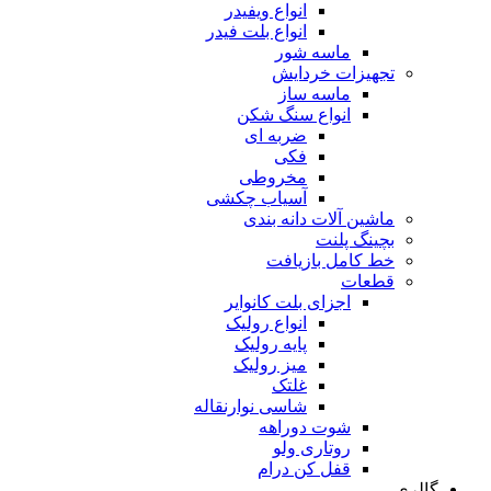
انواع ویفیدر
انواع بلت فیدر
ماسه شور
تجهیزات خردایش
ماسه ساز
انواع سنگ شکن
ضربه ای
فکی
مخروطی
آسیاب چکشی
ماشین آلات دانه بندی
بچینگ پلنت
خط کامل بازیافت
قطعات
اجزای بلت کانوایر
انواع رولیک
پایه رولیک
میز رولیک
غلتک
شاسی نوارنقاله
شوت دوراهه
روتاری ولو
قفل کن درام
گالری