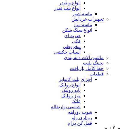
انواع ویفیدر
انواع بلت فیدر
ماسه شور
تجهیزات خردایش
ماسه ساز
انواع سنگ شکن
ضربه ای
فکی
مخروطی
آسیاب چکشی
ماشین آلات دانه بندی
بچینگ پلنت
خط کامل بازیافت
قطعات
اجزای بلت کانوایر
انواع رولیک
پایه رولیک
میز رولیک
غلتک
شاسی نوارنقاله
شوت دوراهه
روتاری ولو
قفل کن درام
گالری