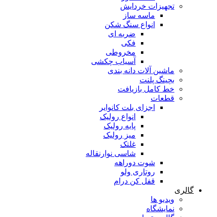
تجهیزات خردایش
ماسه ساز
انواع سنگ شکن
ضربه ای
فکی
مخروطی
آسیاب چکشی
ماشین آلات دانه بندی
بچینگ پلنت
خط کامل بازیافت
قطعات
اجزای بلت کانوایر
انواع رولیک
پایه رولیک
میز رولیک
غلتک
شاسی نوارنقاله
شوت دوراهه
روتاری ولو
قفل کن درام
گالری
ویدیو ها
نمایشگاه