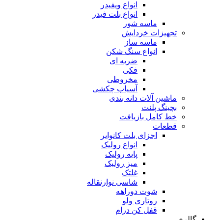
انواع ویفیدر
انواع بلت فیدر
ماسه شور
تجهیزات خردایش
ماسه ساز
انواع سنگ شکن
ضربه ای
فکی
مخروطی
آسیاب چکشی
ماشین آلات دانه بندی
بچینگ پلنت
خط کامل بازیافت
قطعات
اجزای بلت کانوایر
انواع رولیک
پایه رولیک
میز رولیک
غلتک
شاسی نوارنقاله
شوت دوراهه
روتاری ولو
قفل کن درام
گالری