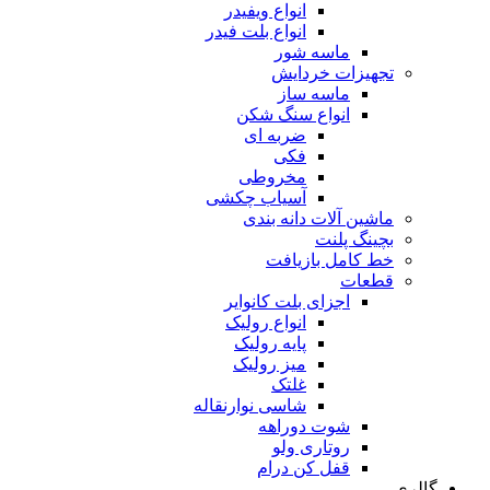
انواع ویفیدر
انواع بلت فیدر
ماسه شور
تجهیزات خردایش
ماسه ساز
انواع سنگ شکن
ضربه ای
فکی
مخروطی
آسیاب چکشی
ماشین آلات دانه بندی
بچینگ پلنت
خط کامل بازیافت
قطعات
اجزای بلت کانوایر
انواع رولیک
پایه رولیک
میز رولیک
غلتک
شاسی نوارنقاله
شوت دوراهه
روتاری ولو
قفل کن درام
گالری