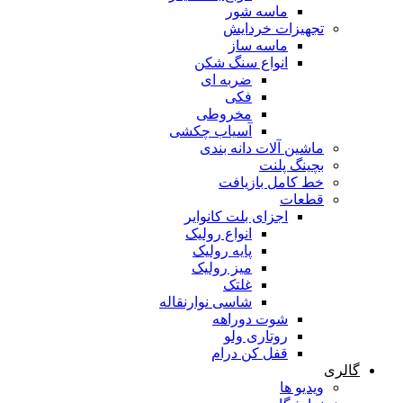
ماسه شور
تجهیزات خردایش
ماسه ساز
انواع سنگ شکن
ضربه ای
فکی
مخروطی
آسیاب چکشی
ماشین آلات دانه بندی
بچینگ پلنت
خط کامل بازیافت
قطعات
اجزای بلت کانوایر
انواع رولیک
پایه رولیک
میز رولیک
غلتک
شاسی نوارنقاله
شوت دوراهه
روتاری ولو
قفل کن درام
گالری
ویدیو ها