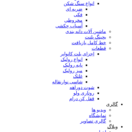
انواع سنگ شکن
ضربه ای
فکی
مخروطی
آسیاب چکشی
ماشین آلات دانه بندی
بچینگ پلنت
خط کامل بازیافت
قطعات
اجزای بلت کانوایر
انواع رولیک
پایه رولیک
میز رولیک
غلتک
شاسی نوارنقاله
شوت دوراهه
روتاری ولو
قفل کن درام
گالری
ویدیو ها
نمایشگاه
گالری تصاویر
وبلاگ