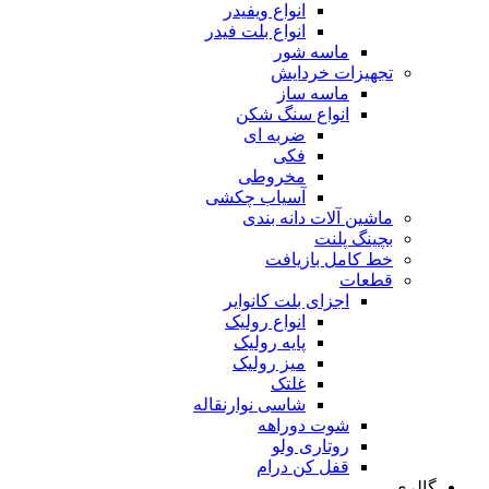
انواع ویفیدر
انواع بلت فیدر
ماسه شور
تجهیزات خردایش
ماسه ساز
انواع سنگ شکن
ضربه ای
فکی
مخروطی
آسیاب چکشی
ماشین آلات دانه بندی
بچینگ پلنت
خط کامل بازیافت
قطعات
اجزای بلت کانوایر
انواع رولیک
پایه رولیک
میز رولیک
غلتک
شاسی نوارنقاله
شوت دوراهه
روتاری ولو
قفل کن درام
گالری