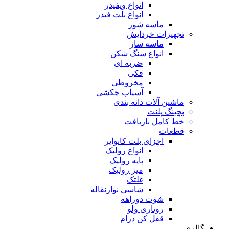
انواع ویفیدر
انواع بلت فیدر
ماسه شور
تجهیزات خردایش
ماسه ساز
انواع سنگ شکن
ضربه ای
فکی
مخروطی
آسیاب چکشی
ماشین آلات دانه بندی
بچینگ پلنت
خط کامل بازیافت
قطعات
اجزای بلت کانوایر
انواع رولیک
پایه رولیک
میز رولیک
غلتک
شاسی نوارنقاله
شوت دوراهه
روتاری ولو
قفل کن درام
گالری