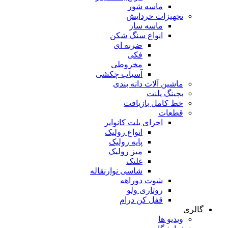
ماسه شور
تجهیزات خردایش
ماسه ساز
انواع سنگ شکن
ضربه ای
فکی
مخروطی
آسیاب چکشی
ماشین آلات دانه بندی
بچینگ پلنت
خط کامل بازیافت
قطعات
اجزای بلت کانوایر
انواع رولیک
پایه رولیک
میز رولیک
غلتک
شاسی نوارنقاله
شوت دوراهه
روتاری ولو
قفل کن درام
گالری
ویدیو ها