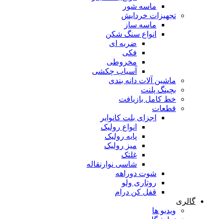
ماسه شور
تجهیزات خردایش
ماسه ساز
انواع سنگ شکن
ضربه ای
فکی
مخروطی
آسیاب چکشی
ماشین آلات دانه بندی
بچینگ پلنت
خط کامل بازیافت
قطعات
اجزای بلت کانوایر
انواع رولیک
پایه رولیک
میز رولیک
غلتک
شاسی نوارنقاله
شوت دوراهه
روتاری ولو
قفل کن درام
گالری
ویدیو ها