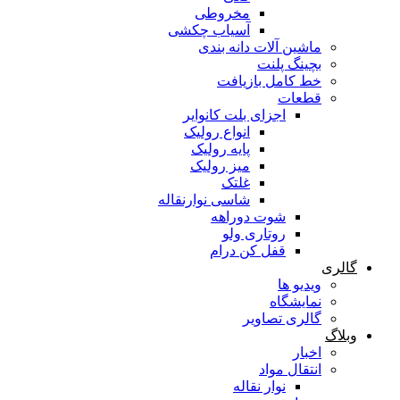
مخروطی
آسیاب چکشی
ماشین آلات دانه بندی
بچینگ پلنت
خط کامل بازیافت
قطعات
اجزای بلت کانوایر
انواع رولیک
پایه رولیک
میز رولیک
غلتک
شاسی نوارنقاله
شوت دوراهه
روتاری ولو
قفل کن درام
گالری
ویدیو ها
نمایشگاه
گالری تصاویر
وبلاگ
اخبار
انتقال مواد
نوار نقاله