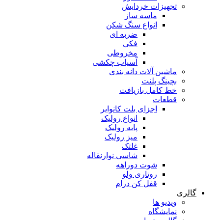
تجهیزات خردایش
ماسه ساز
انواع سنگ شکن
ضربه ای
فکی
مخروطی
آسیاب چکشی
ماشین آلات دانه بندی
بچینگ پلنت
خط کامل بازیافت
قطعات
اجزای بلت کانوایر
انواع رولیک
پایه رولیک
میز رولیک
غلتک
شاسی نوارنقاله
شوت دوراهه
روتاری ولو
قفل کن درام
گالری
ویدیو ها
نمایشگاه