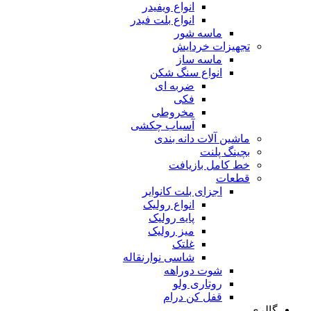
انواع ویفیدر
انواع بلت فیدر
ماسه شور
تجهیزات خردایش
ماسه ساز
انواع سنگ شکن
ضربه ای
فکی
مخروطی
آسیاب چکشی
ماشین آلات دانه بندی
بچینگ پلنت
خط کامل بازیافت
قطعات
اجزای بلت کانوایر
انواع رولیک
پایه رولیک
میز رولیک
غلتک
شاسی نوارنقاله
شوت دوراهه
روتاری ولو
قفل کن درام
گالری