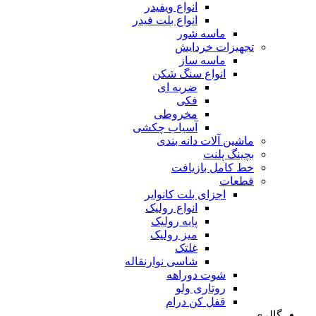
انواع ویفیدر
انواع بلت فیدر
ماسه شور
تجهیزات خردایش
ماسه ساز
انواع سنگ شکن
ضربه ای
فکی
مخروطی
آسیاب چکشی
ماشین آلات دانه بندی
بچینگ پلنت
خط کامل بازیافت
قطعات
اجزای بلت کانوایر
انواع رولیک
پایه رولیک
میز رولیک
غلتک
شاسی نوارنقاله
شوت دوراهه
روتاری ولو
قفل کن درام
گالری