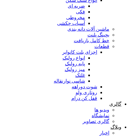
انواع سنگ شکن
ضربه ای
فکی
مخروطی
آسیاب چکشی
ماشین آلات دانه بندی
بچینگ پلنت
خط کامل بازیافت
قطعات
اجزای بلت کانوایر
انواع رولیک
پایه رولیک
میز رولیک
غلتک
شاسی نوارنقاله
شوت دوراهه
روتاری ولو
قفل کن درام
گالری
ویدیو ها
نمایشگاه
گالری تصاویر
وبلاگ
اخبار