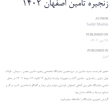
زنجیره تامین اصفهان 1402
AUTHOR:
Sadid Mashin
PUBLISHED ON:
27 دی 1402
PUBLISHED IN:
اخبار
حضور قدرتمند سدید ماشین در سیزدهمین نمایشگاه تخصصی زنجیره تامین معدن ، سیمان ، فولاد ،
تونل سازی ، راهسازی ، ماشین آلات و تجهیزات وابسته ازتاریخ 13 لغایت 16 دیماه 1402 در محل
دایمی نمایشگاه های بین المللی اصفهان ،فرصتی دوباره برای دیدار و گفتگو با صاحبین کسب و کار و
صنایع مرتبط و علاقه مندان بود.
گزارش تصویری نمایشگاه را ملاحظه میفرمایید.