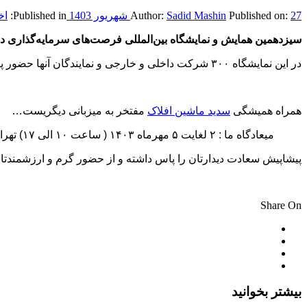
27 شهریور 1403
Published on:
Sadid Mashin
Author:
Published in:
اخ
سیزدهمین همایش و نمایشگاه بین‌المللی فرصت‌های سرمایه‌گذاری در معدن و صنایع معدنی ایران در تاریخ ۰۲ ال
در این نمایشگاه ۳۰۰ شرکت داخلی و خارجی و نمایندگان آنها حضور پررنگ و فعالی خواهند داشت.
همراه همیشگی
سدید ماشین افلاک
مفتخر به میزبانی دیگریست…
میعادگاه ما : ۲ لغایت ۵ مهرماه ۱۴۰۳ ( ساعت ۱۰ الی ۱۷) تهران مصلی امان خمینی (ره) سالن شبستان غرفه A3
پیشاپیش سعادت دیدارتان را پاس داشته و از حضور گرم و ارزشمندتان
Share On
بیشتر بخوانید