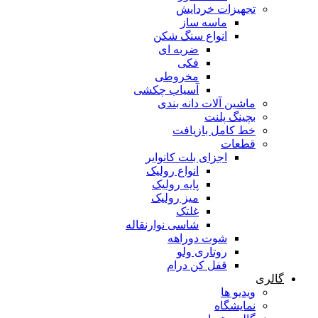
تجهیزات خردایش
ماسه ساز
انواع سنگ شکن
ضربه ای
فکی
مخروطی
آسیاب چکشی
ماشین آلات دانه بندی
بچینگ پلنت
خط کامل بازیافت
قطعات
اجزای بلت کانوایر
انواع رولیک
پایه رولیک
میز رولیک
غلتک
شاسی نوارنقاله
شوت دوراهه
روتاری ولو
قفل کن درام
گالری
ویدیو ها
نمایشگاه