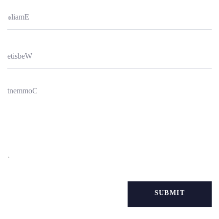
*
l
i
a
m
E
e
t
i
s
b
e
W
t
n
e
m
m
o
C