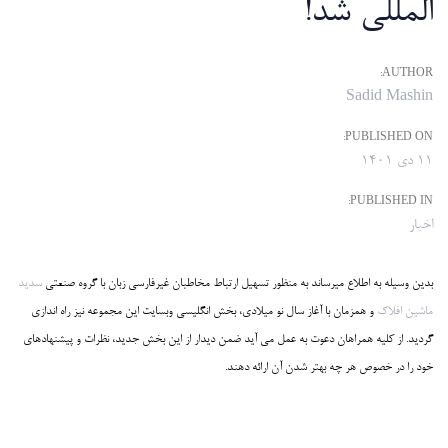
المللی شد!
AUTHOR:
Sadid Mashin
PUBLISHED ON:
11 دی 1401
PUBLISHED IN:
اخبار
بدین وسیله به اطلاع میرساند به منظور تسهیل ارتباط مخاطبان غیرفارسی زبان با گروه صنعتی
سدید
ماشین افلاک
و همزمان با آغاز سال نو میلادی، بخش انگلیسی وبسایت این مجموعه نیز راه اندازی
گردید. از کلیه همراهان دعوت به عمل می آید ضمن دیدار از این بخش جدید، نظرات و پیشنهادهای
خود را در خصوص هر چه بهتر شدن آن ارائه دهند.