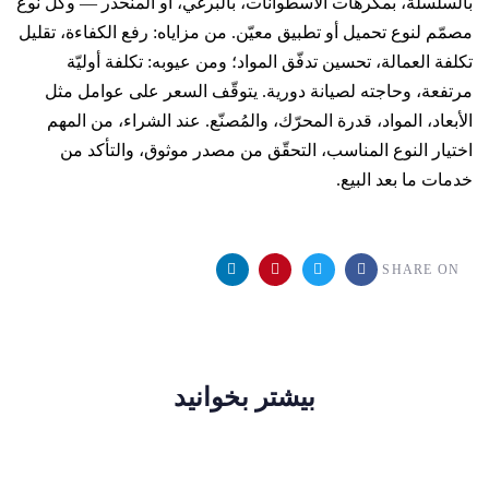
بالسلسلة، بمكرهات الأسطوانات، بالبرغي، أو المنحدر — وكل نوع
مصمّم لنوع تحميل أو تطبيق معيّن. من مزاياه: رفع الكفاءة، تقليل
تكلفة العمالة، تحسين تدفّق المواد؛ ومن عيوبه: تكلفة أوليّة
مرتفعة، وحاجته لصيانة دورية. يتوقّف السعر على عوامل مثل
الأبعاد، المواد، قدرة المحرّك، والمُصنّع. عند الشراء، من المهم
اختيار النوع المناسب، التحقّق من مصدر موثوق، والتأكد من
خدمات ما بعد البيع.
SHARE ON
بیشتر بخوانید